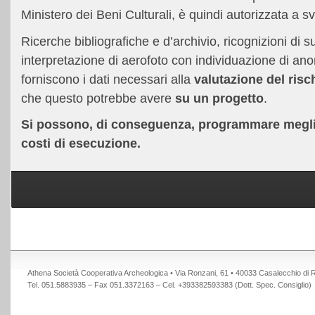
Ministero dei Beni Culturali, è quindi autorizzata a s
Ricerche bibliografiche e d’archivio, ricognizioni di su
interpretazione di aerofoto con individuazione di an
forniscono i dati necessari alla
valutazione del risc
che questo potrebbe avere
su un progetto
.
Si possono, di conseguenza, programmare meglio 
costi di esecuzione.
Athena Società Cooperativa Archeologica • Via Ronzani, 61 • 40033 Casalecchio di
Tel. 051.5883935 – Fax 051.3372163 – Cel. +393382593383 (Dott. Spec. Consiglio)