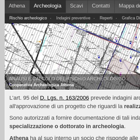
Athena
Archeologia
Scavi
Contatti
Mappa de
Rischio archeologico
·
Indagini preventive
·
Reperti
·
Grafica Di
ANALISI E CALCOLO DEL RISCHIO ARCHEOLOGICO
Cooperativa Archeologica Athena
L’art. 95 del
D. Lgs. n. 163/2006
prevede indagini ar
all'approvazione di un progetto che riguardi la
reali
Sono autorizzati a fornire documentazione di tali inda
specializzazione o dottorato in archeologia
.
Athena
ha al suo interno un socio che risponde alle c